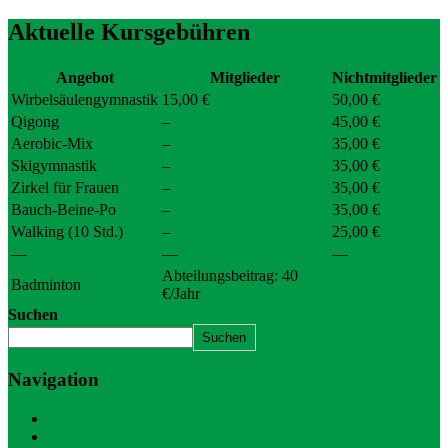
Aktuelle Kursgebühren
Angebot
Mitglieder
Nichtmitglieder
Wirbelsäulengymnastik
15,00 €
50,00 €
Qigong
–
45,00 €
Aerobic-Mix
–
35,00 €
Skigymnastik
–
35,00 €
Zirkel für Frauen
–
35,00 €
Bauch-Beine-Po
–
35,00 €
Walking (10 Std.)
–
25,00 €
—
—
—
Abteilungsbeitrag: 40
Badminton
€/Jahr
Suchen
Suchen
Navigation
Start
Angebote